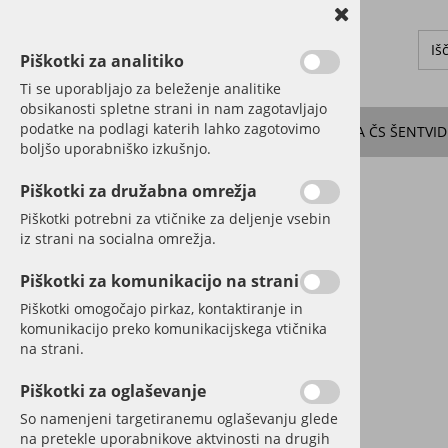
Piškotki za analitiko
Ti se uporabljajo za beleženje analitike
obsikanosti spletne strani in nam zagotavljajo
podatke na podlagi katerih lahko zagotovimo
O KRAJU
DOGODKI
NOVICE
SEJE SVETA ČS ŠENTVID
boljšo uporabniško izkušnjo.
Piškotki za družabna omrežja
Piškotki potrebni za vtičnike za deljenje vsebin
iz strani na socialna omrežja.
Piškotki za komunikacijo na strani
Piškotki omogočajo pirkaz, kontaktiranje in
komunikacijo preko komunikacijskega vtičnika
na strani.
Piškotki za oglaševanje
So namenjeni targetiranemu oglaševanju glede
na pretekle uporabnikove aktvinosti na drugih