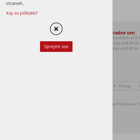
straneh.
Kaj so piškotki?
Kontakti:
Uradne ure:
T: +386 (0)1 306 48 73
Ponedeljek od 8.3
F: +386 (0)1 306 12 06
Sreda od 8.30 do 
Sprejmi vse
E:
mol.sentvid@ljubljana.si
Petek od 8.30 do 
O kraju
Kontaktirajte nas
Naslov:
Prušnikova 10