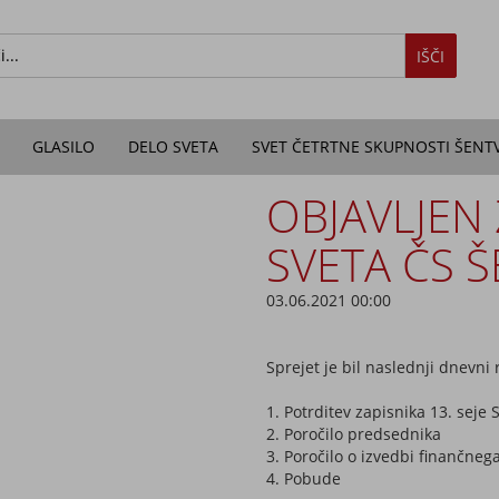
IŠČI
GLASILO
DELO SVETA
SVET ČETRTNE SKUPNOSTI ŠENT
OBJAVLJEN 
SVETA ČS Š
03.06.2021 00:00
Sprejet je bil naslednji dnevni 
1. Potrditev zapisnika 13. seje 
2. Poročilo predsednika
3. Poročilo o izvedbi finančneg
4. Pobude