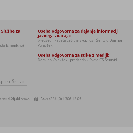
 Službe za
Oseba odgovorna za dajanje informacij
javnega značaja:
predsednik sveta četrtne skupnosti Šentvid Damijan
reda izmenično)
Volavšek.
Oseba odgovorna za stike z mediji:
Damijan Volavšek - predsednik Sveta CS Šentvid
upnosti Šentvid
entvid@ljubljana.si
Fax:
+386 (0)1 306 12 06