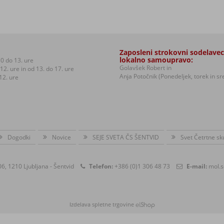
Zaposleni strokovni sodelavec
lokalno samoupravo:
0 do 13. ure
Golavšek Robert in
12. ure in od 13. do 17. ure
Anja Potočnik (Ponedeljek, torek in s
12. ure
Dogodki
Novice
SEJE SVETA ČS ŠENTVID
Svet Četrtne sk
6, 1210 Ljubljana - Šentvid
Telefon:
+386 (0)1 306 48 73
E-mail:
mol.s
Izdelava spletne trgovine