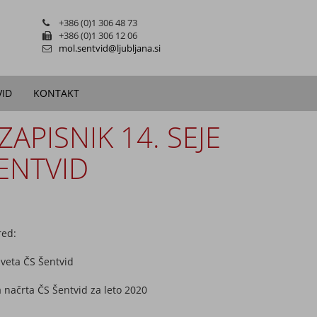
+386 (0)1 306 48 73
+386 (0)1 306 12 06
mol.sentvid@ljubljana.si
VID
KONTAKT
ZAPISNIK 14. SEJE
ENTVID
red:
Sveta ČS Šentvid
a načrta ČS Šentvid za leto 2020