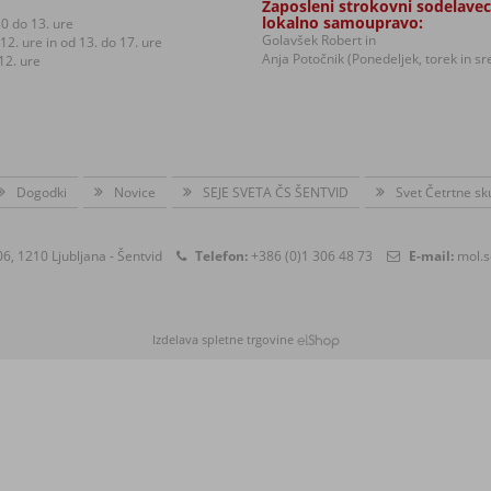
Zaposleni strokovni sodelavec
lokalno samoupravo:
0 do 13. ure
Golavšek Robert in
12. ure in od 13. do 17. ure
Anja Potočnik (Ponedeljek, torek in s
12. ure
Dogodki
Novice
SEJE SVETA ČS ŠENTVID
Svet Četrtne sk
6, 1210 Ljubljana - Šentvid
Telefon:
+386 (0)1 306 48 73
E-mail:
mol.s
Izdelava spletne trgovine