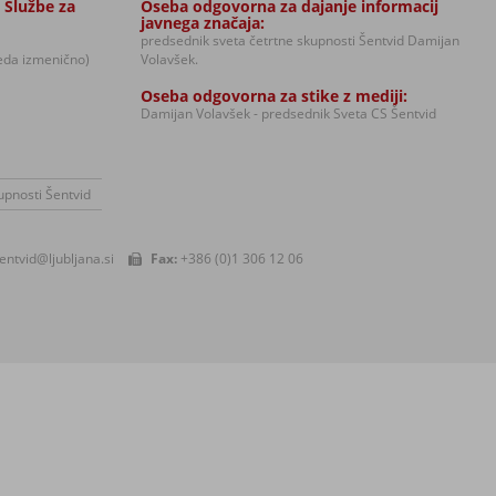
 Službe za
Oseba odgovorna za dajanje informacij
javnega značaja:
predsednik sveta četrtne skupnosti Šentvid Damijan
reda izmenično)
Volavšek.
Oseba odgovorna za stike z mediji:
Damijan Volavšek - predsednik Sveta CS Šentvid
upnosti Šentvid
entvid@ljubljana.si
Fax:
+386 (0)1 306 12 06