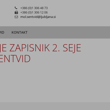
+386 (0)1 306 48 73
+386 (0)1 306 12 06
mol.sentvid@ljubljana.si
VID
KONTAKT
E ZAPISNIK 2. SEJE
ENTVID