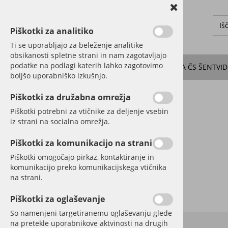
Piškotki za analitiko
Ti se uporabljajo za beleženje analitike
obsikanosti spletne strani in nam zagotavljajo
podatke na podlagi katerih lahko zagotovimo
O KRAJU
DOGODKI
NOVICE
SEJE SVETA ČS ŠENTVID
boljšo uporabniško izkušnjo.
Piškotki za družabna omrežja
Piškotki potrebni za vtičnike za deljenje vsebin
iz strani na socialna omrežja.
Piškotki za komunikacijo na strani
Piškotki omogočajo pirkaz, kontaktiranje in
komunikacijo preko komunikacijskega vtičnika
na strani.
Piškotki za oglaševanje
So namenjeni targetiranemu oglaševanju glede
na pretekle uporabnikove aktvinosti na drugih