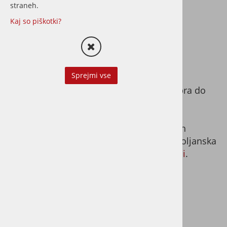
straneh.
Kaj so piškotki?
JAVNO NAZNANILO
14.10.2025 09:16
Sprejmi vse
Javna razgrnitev bo potekala od 21. oktobra do
21. novembra 2025.
Celotno gradivo bo razgrnjeno v prostorih
Oddelka za urejanje prostora MU MOL, Poljanska
c. 28 in na spletni strani
http://ljubljana.si
.
Uradno javno naznanilo