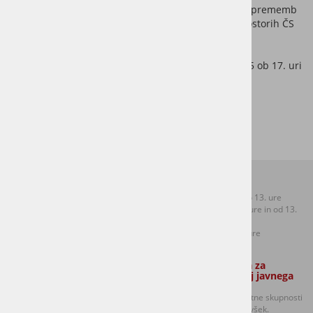
Okoljsko poročilo k ddopolnjenemu osnutku petih sprememb
in dopolnitev OPN MOL ID brez prilog pa tudi v prostorih ČS
Šentvid, Prušnikova ul. 106 v času uradnih ur.
Javna obravnava za ČS Šentvid bo 5. novembra 2025 ob 17. uri
na Gospodarskem razstvišču v Marmorni dvorani.
Kontakti:
Uradne ure:
T: +386 (0)1 306 48 73
Ponedeljek od 8.30 do 13. ure
F: +386 (0)1 306 12 06
Sreda od 8.30 do 12. ure in od 13.
E:
mol.sentvid@ljubljana.si
do 17. ure
Petek od 8.30 do 12. ure
Zaposleni strokovni sodelavec Službe
Oseba odgovorna za
za lokalno samoupravo:
dajanje informacij javnega
značaja:
Golavšek Robert in
predsednik sveta četrtne skupnosti
Anja Potočnik (Ponedeljek, torek in
Šentvid Damijan Volavšek.
sreda izmenično)