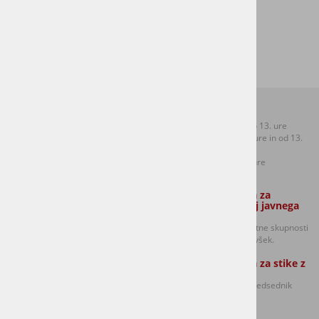
Napovednik dogodkov pomlad 2014- stran 16
Kontakti:
Uradne ure:
T: +386 (0)1 306 48 73
Ponedeljek od 8.30 do 13. ure
F: +386 (0)1 306 12 06
Sreda od 8.30 do 12. ure in od 13.
E:
mol.sentvid@ljubljana.si
do 17. ure
Petek od 8.30 do 12. ure
Zaposleni strokovni sodelavec Službe
Oseba odgovorna za
za lokalno samoupravo:
dajanje informacij javnega
značaja:
Golavšek Robert in
predsednik sveta četrtne skupnosti
Anja Potočnik (Ponedeljek, torek in
Šentvid Damijan Volavšek.
sreda izmenično)
Oseba odgovorna za stike z
mediji:
Damijan Volavšek - predsednik
Sveta CS Šentvid