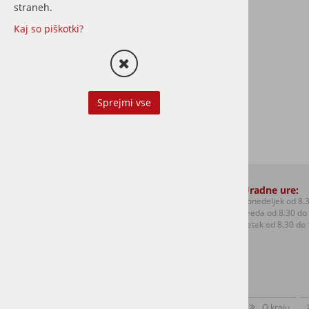
straneh.
Kaj so piškotki?
Sprejmi vse
Kontakti:
Uradne ure:
T: +386 (0)1 306 48 73
Ponedeljek od 8.3
F: +386 (0)1 306 12 06
Sreda od 8.30 do 
E:
mol.sentvid@ljubljana.si
Petek od 8.30 do 
O kraju