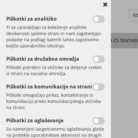
Piškotki za analitiko
Ti se uporabljajo za beleženje analitike
obsikanosti spletne strani in nam zagotavljajo
podatke na podlagi katerih lahko zagotovimo
O KRAJU
DOGODKI
NOVICE
SEJE SVETA ČS ŠENTVID
boljšo uporabniško izkušnjo.
Piškotki za družabna omrežja
Piškotki potrebni za vtičnike za deljenje vsebin
iz strani na socialna omrežja.
Piškotki za komunikacijo na strani
Piškotki omogočajo pirkaz, kontaktiranje in
komunikacijo preko komunikacijskega vtičnika
na strani.
Piškotki za oglaševanje
So namenjeni targetiranemu oglaševanju glede
na pretekle uporabnikove aktvinosti na drugih