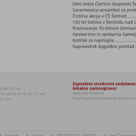
Delo Sveta Četrtne skupnosti Šentvid..
Sorarmonica-ansambel se predstavi....
Čistilna akcija v ČŠ Šentvid..............
150 let šolstva v Šentvidu nad Ljublj
Praznovanje 70-letnice Gimnazije Šen
Opekarstvo in opekarna Gameljne......
Kotiček za najmlajše….....................
Napovednik dogodkov pomlad 2016.....
Zaposleni strokovni sodelavec
lokalno samoupravo:
0 do 13. ure
Golavšek Robert in
12. ure in od 13. do 17. ure
Anja Potočnik (Ponedeljek, torek in s
12. ure
Dogodki
Novice
SEJE SVETA ČS ŠENTVID
Svet Četrtne sk