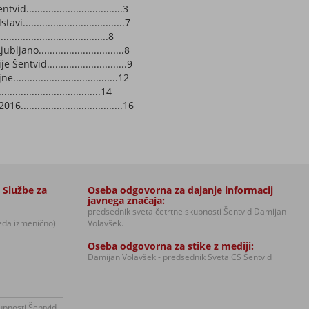
.................................3
.................................7
.................................8
ano...............................8
tvid.............................9
................................12
...............................14
................................16
 Službe za
Oseba odgovorna za dajanje informacij
javnega značaja:
predsednik sveta četrtne skupnosti Šentvid Damijan
reda izmenično)
Volavšek.
Oseba odgovorna za stike z mediji:
Damijan Volavšek - predsednik Sveta CS Šentvid
upnosti Šentvid