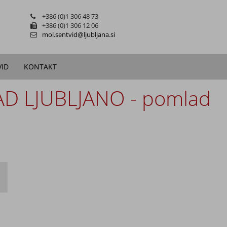
+386 (0)1 306 48 73
+386 (0)1 306 12 06
mol.sentvid@ljubljana.si
VID
KONTAKT
D LJUBLJANO - pomlad