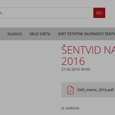
IŠČI
GLASILO
DELO SVETA
SVET ČETRTNE SKUPNOSTI ŠENT
ŠENTVID NA
2016
27.03.2016 00:00
SND_marec_2016.pdf
Iz vsebine: