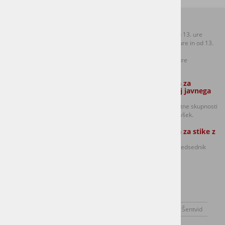
Kontakti:
Uradne ure:
T: +386 (0)1 306 48 73
Ponedeljek od 8.30 do 13. ure
F: +386 (0)1 306 12 06
Sreda od 8.30 do 12. ure in od 13.
E:
mol.sentvid@ljubljana.si
do 17. ure
Petek od 8.30 do 12. ure
Zaposleni strokovni sodelavec Službe
Oseba odgovorna za
za lokalno samoupravo:
dajanje informacij javnega
značaja:
Golavšek Robert in
predsednik sveta četrtne skupnosti
Anja Potočnik (Ponedeljek, torek in
Šentvid Damijan Volavšek.
sreda izmenično)
Oseba odgovorna za stike z
mediji:
Damijan Volavšek - predsednik
Sveta CS Šentvid
O kraju
Dogodki
Novice
SEJE SVETA ČS ŠENTVID
Svet Četrtne skupnosti Šentvid