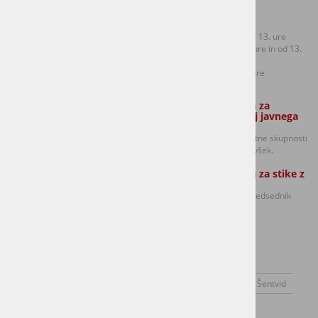
Kontakti:
Uradne ure:
T: +386 (0)1 306 48 73
Ponedeljek od 8.30 do 13. ure
F: +386 (0)1 306 12 06
Sreda od 8.30 do 12. ure in od 13.
E:
mol.sentvid@ljubljana.si
do 17. ure
Petek od 8.30 do 12. ure
Zaposleni strokovni sodelavec Službe
Oseba odgovorna za
za lokalno samoupravo:
dajanje informacij javnega
značaja:
Golavšek Robert in
predsednik sveta četrtne skupnosti
Anja Potočnik (Ponedeljek, torek in
Šentvid Damijan Volavšek.
sreda izmenično)
Oseba odgovorna za stike z
mediji:
Damijan Volavšek - predsednik
Sveta CS Šentvid
O kraju
Dogodki
Novice
SEJE SVETA ČS ŠENTVID
Svet Četrtne skupnosti Šentvid