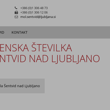
+386 (0)1 306 48 73
+386 (0)1 306 12 06
mol.sentvid@ljubljana.si
VID
KONTAKT
ESENSKA ŠTEVILKA
ENTVID NAD LJUBLJANO
ila Šentvid nad Ljubljano