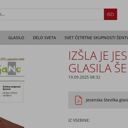
IŠČI
GLASILO
DELO SVETA
SVET ČETRTNE SKUPNOSTI ŠENT
IZŠLA JE J
GLASILA Š
19.09.2025 08:32
Jesenska številka glas
IZ VSEBINE: