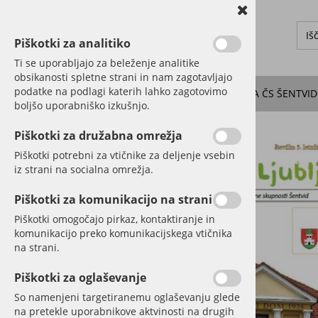
Piškotki za analitiko
Ti se uporabljajo za beleženje analitike
obsikanosti spletne strani in nam zagotavljajo
podatke na podlagi katerih lahko zagotovimo
O KRAJU
DOGODKI
NOVICE
SEJE SVETA ČS ŠENTVID
boljšo uporabniško izkušnjo.
Piškotki za družabna omrežja
Piškotki potrebni za vtičnike za deljenje vsebin
iz strani na socialna omrežja.
Piškotki za komunikacijo na strani
Piškotki omogočajo pirkaz, kontaktiranje in
komunikacijo preko komunikacijskega vtičnika
na strani.
Piškotki za oglaševanje
So namenjeni targetiranemu oglaševanju glede
na pretekle uporabnikove aktvinosti na drugih