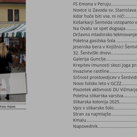
FS Emona v Peruju...........................
Novice iz Zavoda sv. Stanislava..........
Kdor hoče biti vse, ni nič!.................
Košarkarji Šentvida vstopamo v nov
Na Ovalu se spet dogoaja..................
Državno mladinsko tekmovanje..........
Poletna gasilska šola .......................
Jesenska bera v Knjižnici Šentvid.......
32. Šentviški dnevi..........................
Galerija Gunclje..............................
Krepitev imunosti skozi Joga prakso...
Invazivne rastline...........................
Srčnost prostovoljcev v Šentvidu........
Novo šolsko leto v GCZZ....................
Povzetek aktivnosti DU Vižmarje-Brod.
Poletna slikarska varstva..................
Slikarska kolonija 2025....................
Vpis v slikarsko šolo........................
Stran za najmlajše...........................
Kmalu..........................................
Napovednik...................................