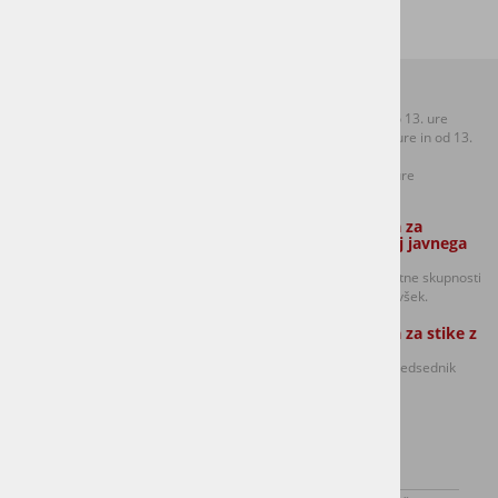
Kontakti:
Uradne ure:
T: +386 (0)1 306 48 73
Ponedeljek od 8.30 do 13. ure
F: +386 (0)1 306 12 06
Sreda od 8.30 do 12. ure in od 13.
E:
mol.sentvid@ljubljana.si
do 17. ure
Petek od 8.30 do 12. ure
Zaposleni strokovni sodelavec Službe
Oseba odgovorna za
za lokalno samoupravo:
dajanje informacij javnega
značaja:
Golavšek Robert in
predsednik sveta četrtne skupnosti
Anja Potočnik (Ponedeljek, torek in
Šentvid Damijan Volavšek.
sreda izmenično)
Oseba odgovorna za stike z
mediji:
Damijan Volavšek - predsednik
Sveta CS Šentvid
O kraju
Dogodki
Novice