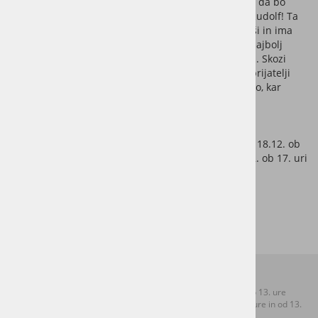
December je pred vrati in jelenček Srečko se odloči, da bo
postal praznični pomočnik! Želi si postati jelenček Rudolf! Ta
je namreč najmočnejši, najboljši, najhitrejši, najlepši in ima
najbolj kosmat repek. Toda kaj, ko Srečko nima ne najbolj
kosmatega repka, kaj šele svetlečega rdečega noska. Skozi
vrsto zabavnih dogodivščin skupaj s škratkom in s prijatelji
ugotovi, da ni pomembno, kako izgledamo, šteje tisto, kar
nosimo v srcu in kar si zares želimo!
IZVEDBA: Zavod Frnikola in ŠODR Teater
Predstavo z Dedkom Mrazom si lahko ogledate tudi 18.12. ob
18 uri v dvorani Kosijeva 1 (I. nadstropje) 1 in 27. 12. ob 17. uri
v dvorani Na gmajni 1 (Vižmarje - Brod)
Kontakti:
Uradne ure:
T: +386 (0)1 306 48 73
Ponedeljek od 8.30 do 13. ure
F: +386 (0)1 306 12 06
Sreda od 8.30 do 12. ure in od 13.
E:
mol.sentvid@ljubljana.si
do 17. ure