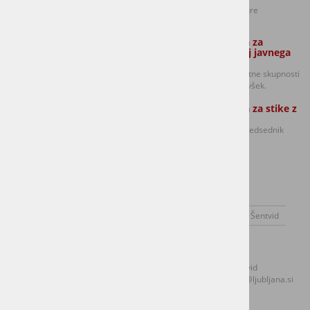
Petek od 8.30 do 12. ure
Zaposleni strokovni sodelavec Službe
Oseba odgovorna za
za lokalno samoupravo:
dajanje informacij javnega
značaja:
Golavšek Robert in
predsednik sveta četrtne skupnosti
Anja Potočnik (Ponedeljek, torek in
Šentvid Damijan Volavšek.
sreda izmenično)
Oseba odgovorna za stike z
mediji:
Damijan Volavšek - predsednik
Sveta CS Šentvid
O kraju
Dogodki
Novice
SEJE SVETA ČS ŠENTVID
Svet Četrtne skupnosti Šentvid
Kontaktirajte nas
Naslov:
Prušnikova 106, 1210 Ljubljana - Šentvid
Telefon:
+386 (0)1 306 48 73
E-mail:
mol.sentvid@ljubljana.si
Fax:
+386 (0)1 306 12 06