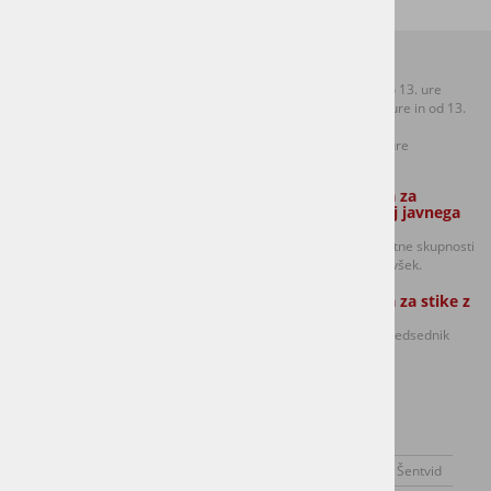
Kontakti:
Uradne ure:
T: +386 (0)1 306 48 73
Ponedeljek od 8.30 do 13. ure
F: +386 (0)1 306 12 06
Sreda od 8.30 do 12. ure in od 13.
E:
mol.sentvid@ljubljana.si
do 17. ure
Petek od 8.30 do 12. ure
Zaposleni strokovni sodelavec Službe
Oseba odgovorna za
za lokalno samoupravo:
dajanje informacij javnega
značaja:
Golavšek Robert in
predsednik sveta četrtne skupnosti
Anja Potočnik (Ponedeljek, torek in
Šentvid Damijan Volavšek.
sreda izmenično)
Oseba odgovorna za stike z
mediji:
Damijan Volavšek - predsednik
Sveta CS Šentvid
O kraju
Dogodki
Novice
SEJE SVETA ČS ŠENTVID
Svet Četrtne skupnosti Šentvid