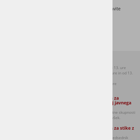
Število udeležencev je omejeno zato se prosim prijavite
na:
prireditev@mklj.si
Kontakti:
Uradne ure:
T: +386 (0)1 306 48 73
Ponedeljek od 8.30 do 13. ure
F: +386 (0)1 306 12 06
Sreda od 8.30 do 12. ure in od 13.
E:
mol.sentvid@ljubljana.si
do 17. ure
Petek od 8.30 do 12. ure
Zaposleni strokovni sodelavec Službe
Oseba odgovorna za
za lokalno samoupravo:
dajanje informacij javnega
značaja:
Golavšek Robert in
predsednik sveta četrtne skupnosti
Anja Potočnik (Ponedeljek, torek in
Šentvid Damijan Volavšek.
sreda izmenično)
Oseba odgovorna za stike z
mediji:
Damijan Volavšek - predsednik