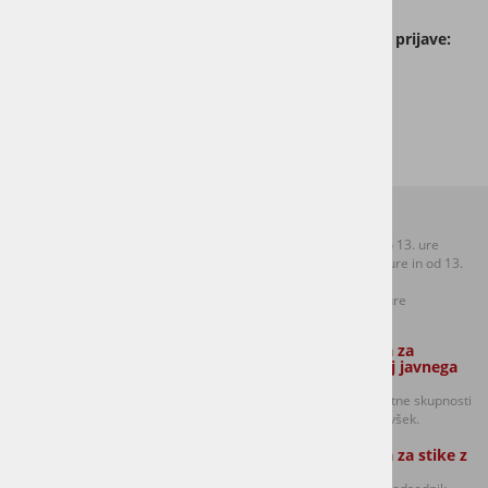
Zaradi omejenega število udeležencev so o
bvezne prijave:
prireditev@mklj.si
.
Kontakti:
Uradne ure:
T: +386 (0)1 306 48 73
Ponedeljek od 8.30 do 13. ure
F: +386 (0)1 306 12 06
Sreda od 8.30 do 12. ure in od 13.
E:
mol.sentvid@ljubljana.si
do 17. ure
Petek od 8.30 do 12. ure
Zaposleni strokovni sodelavec Službe
Oseba odgovorna za
za lokalno samoupravo:
dajanje informacij javnega
značaja:
Golavšek Robert in
predsednik sveta četrtne skupnosti
Anja Potočnik (Ponedeljek, torek in
Šentvid Damijan Volavšek.
sreda izmenično)
Oseba odgovorna za stike z
mediji: