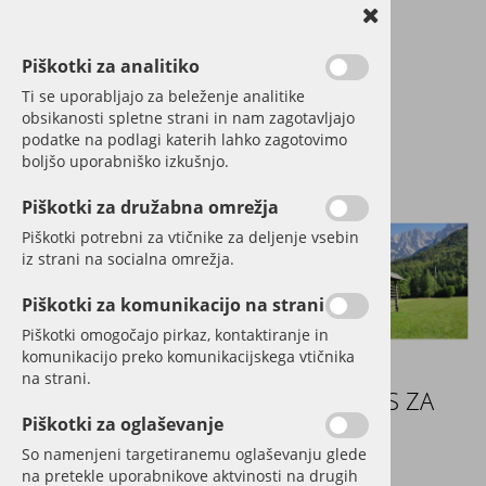
Piškotki za analitiko
Ti se uporabljajo za beleženje analitike
obsikanosti spletne strani in nam zagotavljajo
1
2
3
podatke na podlagi katerih lahko zagotovimo
boljšo uporabniško izkušnjo.
Piškotki za družabna omrežja
Piškotki potrebni za vtičnike za deljenje vsebin
iz strani na socialna omrežja.
Piškotki za komunikacijo na strani
Piškotki omogočajo pirkaz, kontaktiranje in
komunikacijo preko komunikacijskega vtičnika
na strani.
ZAPORA CELOVŠKE
JAVNI RAZPIS ZA
CESTE MED 1.7. IN
Piškotki za oglaševanje
DODELITEV
14.8.2026
DRŽAVNIH
So namenjeni targetiranemu oglaševanju glede
na pretekle uporabnikove aktvinosti na drugih
POMOČI ZA